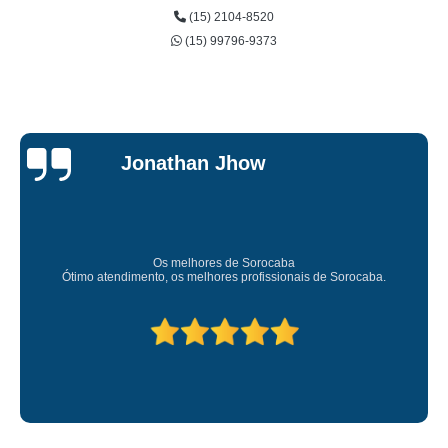
(15) 2104-8520
(15) 99796-9373
Jessica
Carvalho
Super recomendo!
Amei o atendimento. Preco super bom. Superou minhas expec
.
Deixou o meu bem super arrumadinhooo recomendo!