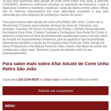
Já que está querendo afiar alicate de corte unha Retiro São João, a ABRA'KI
CHAVEIRO oferece as melhores soluções no segmento de chaveiros, o que é
ideal para homens e mulheres, manicure, salão de beleza entre outros. Afinal,
são os maiores interessados em uma alternativa completa e que seja
oferecida por uma empresa de confiança e dentro do prazo.
Para quem busca afiar alicate de corte unha Retiro São João, Conte com a
Abra'ki Auto Chaveiro para solicitar serviços do ramo de Chaveiros, por
exemplo, Chaveiro 24 Horas, Fechadura De Portas, Carimbo Personalizado,
Fechadura Para Porta, Chaves Canivete e Fechadura Para Porta De Correr. A
empresa conta com um time de profissionais qualificados para o serviço, além
de investir em equipamentos modernos, que se ajustam a sua necessidade.
Oferecemos também a opção de Fechadura Para Porta De Vidro, Alicate De
Unha Profissional e Fechadura Porta De Vidro. Assim, não deixe de entrar em
contato para saber mais. Teremos o prazer de atender você ou seu
empreendimento!
Para saber mais sobre Afiar Alicate de Corte Unha
Retiro São João
Ligue para
(15) 2104-8520
ou
clique aqui
e entre em contato por email.
Solicite um orçamento
MENU