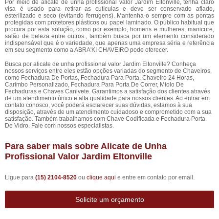
Por meio de alicate de unha profissional valor Jardim Eltonville, tenha claro
visa é usado para retirar as cutículas e deve ser conservado afiado,
esterilizado e seco (evitando ferrugens). Mantenha-o sempre com as pontas
protegidas com protetores plásticos ou papel laminado. O público habitual que
procura por esta solução, como por exemplo, homens e mulheres, manicure,
salão de beleza entre outros., também busca por um elemento considerado
indispensável que é o variedade, que apenas uma empresa séria e referência
em seu segmento como a ABRA'KI CHAVEIRO pode oferecer.
Busca por alicate de unha profissional valor Jardim Eltonville? Conheça
nossos serviços entre eles estão opções variadas do segmento de Chaveiros,
como Fechadura De Portas, Fechadura Para Porta, Chaveiro 24 Horas,
Carimbo Personalizado, Fechadura Para Porta De Correr, Miolo De
Fechaduras e Chaves Canivete. Garantimos a satisfação dos clientes através
de um atendimento único e alta qualidade para nossos clientes. Ao entrar em
contato conosco, você poderá esclarecer suas dúvidas, estamos à sua
disposição, através de um atendimento cuidadoso e comprometido com a sua
satisfação. Também trabalhamos com Chave Codificada e Fechadura Porta
De Vidro. Fale com nossos especialistas.
Para saber mais sobre Alicate de Unha
Profissional Valor Jardim Eltonville
Ligue para
(15) 2104-8520
ou
clique aqui
e entre em contato por email.
Solicite um orçamento