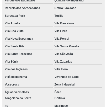
Parque dos Eucaliptos
Quintais do Imperador
Recreio dos Sorocabanos
Retiro São João
Sorocaba Park
Trujillo
Vila Amélia
Vila Barcelona
Vila Boa Vista
Vila Fiore
Vila Nova Esperança
Vila Porcel
Vila Santa Rita
Vila Santa Rosália
Vila Santa Terezinha
Vila São João
Vila Sônia
Vila Zacarias
Vila dos Ingleses
Villa Flora
Villágio Ipanema
Vivendas do Lago
Vossoroca
Zona Industrial
Águas Vermelhas
Éden
Araçoiaba da Serra
Boituva
Itu
Mairinque