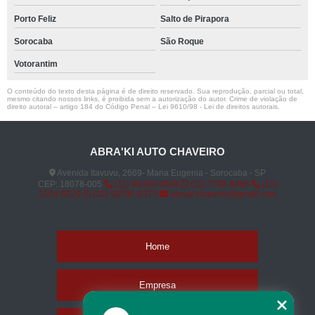
Porto Feliz
Salto de Pirapora
Sorocaba
São Roque
Votorantim
O conteúdo do texto desta página é de direito reservado. Sua reprodução, parcial ou total,
mesmo citando nossos links, é proibida sem a autorização do autor. Crime de violação de
direito autoral – artigo 184 do Código Penal –
Lei 9610/98 - Lei de direitos autorais
.
ABRA'KI AUTO CHAVEIRO
Avenida Itavuvu, 2669- Maria Eugenia - Sorocaba - SP
CEP: 18078-005
(11) 99999-9999
(11) 7788-8888
(15)
2104-8520
(15) 99796-9373
abraki.chaveiro@gmail.com
Home
Empresa