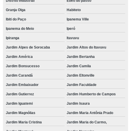
Distrito Industrial
Ebeti do passo
Granja Olga
Habiteto
Ibiti do Paço
Ipanema Ville
Ipanema do Meio
Iperó
Ipiranga
Itavuvu
Jardim Alpes de Sorocaba
Jardim Altos do Itavuvu
Jardim América
Jardim Bertanha
Jardim Bonsucesso
Jardim Camila
Jardim Carandá
Jardim Eltonville
Jardim Embaixador
Jardim Faculdade
Jardim Gutierrez
Jardim Humberto de Campos
Jardim Iguatemi
Jardim Isaura
Jardim Magnólias
Jardim Maria Antônia Prado
Jardim Maria Cristina
Jardim Maria do Carmo,