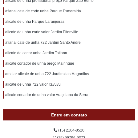
alicate de unha profissional preço Parque São Bento
afiar alicate de corte unha Parque Esmeralda
alicate de unha Parque Laranjeiras
alicate de unha corte valor Jardim Eltonville
afiar alicate de unha 722 Jardim Santo André
alicate de cortar unha Jardim Tatiana
alicate cortador de unha preço Mairinque
amolar alicate de unha 722 Jardim das Magnólias
alicate de unha 722 valor Itavuvu
alicate cortador de unha valor Araçoiaba da Serra
Entre em contato
(15) 2104-8520
(15) 99796-9373