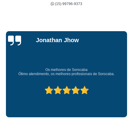
(15) 99796-9373
Jessica
Carvalho
Super recomendo!
Amei o atendimento. Preco super bom. Superou minhas expectativas.
Deixou o meu bem super arrumadinhooo recomendo!