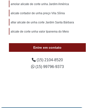
otivo 24 Horas
Chaveiro de Carros 24 Horas
amolar alicate de corte unha Jardim América
 Sorocaba
Chaveiro Auto 24 Horas Sorocaba
alicate cortador de unha preço Vila Sônia
 24 Horas Zona Norte de Sorocaba
afiar alicate de unha corte Jardim Santa Bárbara
utomotivo 24h Sorocaba
alicate de corte unha valor Ipanema do Meio
ivo Chave Codificada Sorocaba
vo Chaves Codificadas Sorocaba
Entre em contato
otivo de Carro em Sorocaba
tivo e Residencial Sorocaba
(15) 2104-8520
(15) 99796-9373
im Sorocaba
Chaveiro Automotivo Sorocaba
 Norte de Sorocaba
Canivete Chave
 Canivete
Chave Canivete Codificada
Carro
Chave Canivete para Moto
ve de Canivete
Chave de Carros Canivete