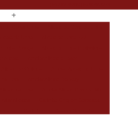
(15) 2104-8520
(15) 99796-9373
ate de Cortar Unha
Alicate de Corte de Unha
Alicate de Unha
Alicate de Unha 722
de Unha Postiça
Alicate de Unha Profissional
r Alicate
Amolar Alicate a Laser
 Alicate de Cutícula
Amolar Alicate de Unha
a na Hora
Amolar Alicate Delivery
Alicate na Hora
Amolar Alicate Perto de Mim
 Afiar Alicates
Carimbo Cnpj em Sorocaba
rocaba
Carimbo com Datador Sorocaba
Carimbo de Enfermagem em Sorocaba
 Zona Norte de Sorocaba