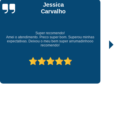
 Chave Canivete
Fazer Chave Canivete
José
Chave Codificada
Chave Codificada Carro
Nascimento
 Alarme
Chave Codificada Cópia
arro
Chaveiro Chave Codificada
Excelentes profissionais
Excelentes profissional, transparente e justo no valor cobrado,
a
Conserto de Chave Codificada
prestativo atendeu prontamente ao chamado fora do horário
comercial.
have Tetra Cópia
Chaveiro Cópia de Chave
ave Carro
Cópia Chave Codificada
ia Chave Multiponto
Cópia Chave Tetra
ave Codificada
Cópia de Chave de Carro
ura de Porta
Fechadura de Porta Abertura
 Senha
Fechadura de Porta Digital
o
Fechadura Digital para Porta de Vidro
ara Porta
Fechadura para Porta
orrer
Fechadura para Porta de Vidro