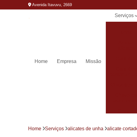
Avenida Itavuvu, 2669
Serviços
Alicates d
unha
Amolar
alicates
Carimbos
Home
Empresa
Missão
Carimbos
personaliza
Chaveiros 
Chaveiro
automotivo
Chaves
canivete
Chaves
Home
Serviços
alicates de unha
alicate corta
codificada