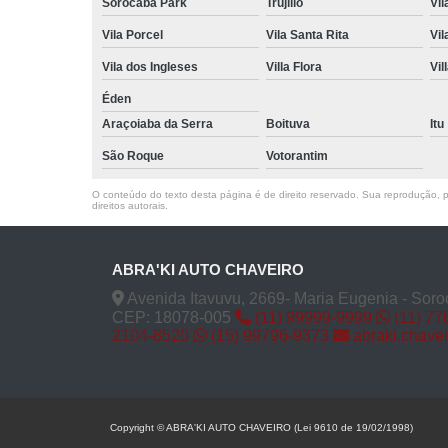
Sorocaba Park
Trujillo
Vil
Vila Porcel
Vila Santa Rita
Vil
Vila dos Ingleses
Villa Flora
Vil
Éden
Araçoiaba da Serra
Boituva
Itu
São Roque
Votorantim
O conteúdo do texto desta página é de direito reservado. Sua reprodução, pa
direitos autorais
.
ABRA'KI AUTO CHAVEIRO
Avenida Itavuvu, 2669- Maria Eugenia - Soro
CEP: 18078-005
(11) 99999-9999
(11) 77
2104-8520
(15) 99796-9373
abraki.chave
Copyright © ABRA'KI AUTO CHAVEIRO (Lei 9610 de 19/02/1998)