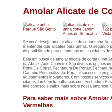
Cópia de
Amolar Alicate de C
chaves
Fechadura 
portas
Instalação 
fechadura
Se você deseja amolar alicate de cortar unha Águ
Miolo de
é entender que alicates para unhas. O segundo p
fechadura
disponibilidade para atender as necessidades d
Segredo d
Está em busca de amolar alicate de cortar unha 
fechadura
na Abra'ki Auto Chaveiro. São diversas opções d
Porta De Correr, Fechadura De Portas, Fechadura
Carimbo Personalizado. Para tal sucesso, a empr
equipamentos inovadores. Com nossos serviços vo
citados, também trabalhamos com Fechadura Para P
fale conosco e saiba mais sobre nossa empresa. G
Para saber mais sobre Amolar 
Vermelhas