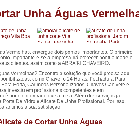
Carimbo Person
ortar Unha Águas Vermelh
Carimbo Personalizado Grand
de
Carimbo Profissional Perso
Carimbos para Professores Sor
de
s
Carimbo Datador Personali
as Vermelhas, enxergue dois pontos importantes. O primeiro
Carimbo de Madeira Persona
onto importante é se a empresa irá oferecer pontualidade e
s
e seus clientes, assim como a ABRA'KI CHAVEIRO.
Carimbo Madeira Personal
e
Águas Vermelhas? Encontre a solução que você precisa aqui
s
Carimbo para Tecido Per
isponibilizadas, como Chaveiro 24 Horas, Fechadura Para
 Para Porta, Carimbos Personalizados, Chaves Canivete e
Carimbo Personalizado com S
esa investiu em profissionais competentes e em
cê pode encontrar o que almeja. Além dos serviços já
Carimbo Redondo Personaliz
orta De Vidro e Alicate De Unha Profissional. Por isso,
arantimos a sua satisfação!
Chaveiro 24 Horas
Alicate de Cortar Unha Águas
Chaveiro 24 Horas Mais Pr
Chaveiro 24 Horas Próximo a