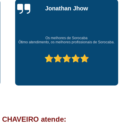
Chave Tipo Canivete
Chip
Jessica
Chave Automotiva Codificada
Carvalho
Chave Codificada com
Chave Codificada de C
Super recomendo!
Amei o atendimento. Preco super bom. Superou minhas
Chip Chave Codificad
 Sorocaba.
expectativas. Deixou o meu bem super arrumadinhooo
recomendo!
Fechadura Chave Codificada
C
Cópia Chave
Cópia Ch
Cópia Chave de Carro
Cóp
Cópia de Chave
Cópia de Ch
Cópia de Chave Tetra
Fechad
Fechadura de Porta com
Fechadura de Porta Instalaçã
 CHAVEIRO atende:
Fechadura Elétrica p
Fechadura para Porta de C