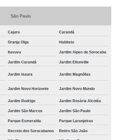
Fechadura Porta de Vidro
São Paulo
echadura Adicional Sorocaba
chadura com Segredo Sorocaba
Cajuru
Carandá
ura de Porta com Segredo Sorocaba
Granja Olga
Habiteto
echadura de Portas Sorocaba
Itavuvu
Jardim Alpes de Sorocaba
ra Digital Zona Norte de Sorocaba
Jardim Carandá
Jardim Eltonville
ura em Porta de Madeira Sorocaba
Jardim Isaura
Jardim Magnólias
echadura em Portão Sorocaba
Jardim Novo Horizonte
Jardim Novo Mundo
Portão Social Zona Norte de Sorocaba
u
Jardim Rodrigo
Jardim Rosária Alcoléa
 de Fechadura Sorocaba
Jardim São Marcos
Jardim São Paulo
echaduras em Portas Sorocaba
Parque Esmeralda
Parque Laranjeiras
ura de Portão Sorocaba
Fechadura Miolo
Recreio dos Sorocabanos
Retiro São João
e Fechadura
Miolo de Fechadura de Porta