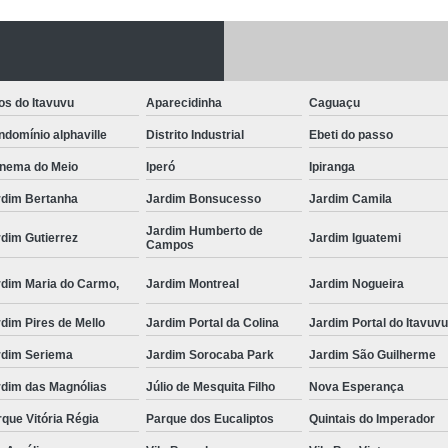
Fechadura Porta
Instalação de F
Instalação de Fe
os do Itavuvu
Aparecidinha
Caguaçu
Instalação de Fechad
domínio alphaville
Distrito Industrial
Ebeti do passo
Instalação de F
anema do Meio
Iperó
Ipiranga
Instalação de Fechadu
rdim Bertanha
Jardim Bonsucesso
Jardim Camila
Jardim Humberto de
Instalação de Fechad
dim Gutierrez
Jardim Iguatemi
Campos
Instalação de F
rdim Maria do Carmo,
Jardim Montreal
Jardim Nogueira
Instalação de Fechadura 
dim Pires de Mello
Jardim Portal da Colina
Jardim Portal do Itavuv
Instalação
rdim Seriema
Jardim Sorocaba Park
Jardim São Guilherme
Instalação de F
rdim das Magnólias
Júlio de Mesquita Filho
Nova Esperança
Instalação e Reparo de Fechad
que Vitória Régia
Parque dos Eucaliptos
Quintais do Imperador
Miolo da Fechadura
Miolo d