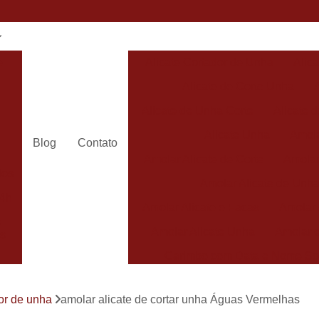
e
Alicate Cortador de Unha
Alic
Alicate de Corte Unha
Alicate de Unha Corte
Alicate 
Alicate Unha
Amola
Blog
Contato
Amolar Alicate de Corte
Amolar
dos
Amolar Alicate de Unh
24h
Amolar Alicate e Facas
Amolar 
s
Amolar Alicate Unha
Amolar e
s
Carimbo com Data e Nome So
Carimbo com Nome Sorocaba
dor de unha
amolar alicate de cortar unha Águas Vermelhas
Carimbo na
s