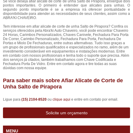
Se você deseja afiar alicate de corte de unha Salto de Pirapora, enxergue dois
pontos importantes. O primeiro é entender que alicates para unhas. O
segundo ponto importante é se a empresa irá oferecer pontualidade e
disponibilidade para atender as necessidades de seus clientes, assim como a
ABRA'KI CHAVEIRO.
Tem interesse em afiar alicate de corte de unha Salto de Pirapora? Confira os
serviços oferecidos pela Abra'ki Auto Chaveiro, você pode encontrar Chaveiro
24 Horas, Carimbos Personalizados, Chaves Canivete, Fechadura Para Porta
De Correr, Carimbo Personalizado, Fechadura Para Porta, Fechadura De
Portas e Miolo De Fechaduras, entre outras alternativas. Tudo isso graças a
um grupo de profissionais qualificados e especializados no ramo, além de um
investimento considerável em equipamentos e instalações modernas. Entre
em contato com nossos profissionais e tenha todo o suporte que precisa. Além
dos serviços já citados, também trabalhamos com Chave Codificada e
Fechadura Porta De Vidro. Entre em contato agora e tire todas as suas
dúvidas com nossa equipe.
Para saber mais sobre Afiar Alicate de Corte de
Unha Salto de Pirapora
Ligue para
(15) 2104-8520
ou
clique aqui
e entre em contato por email.
Solicite um orçamento
MENU